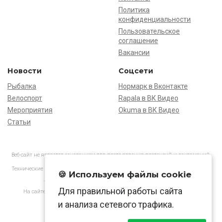
Политика
конфиденциальности
Пользовательское
соглашение
Вакансии
Новости
Соцсети
Рыбалка
Нормарк в Вконтакте
Велоспорт
Rapala в ВК Видео
Мероприятия
Okuma в ВК Видео
Статьи
Веб-сайт не является основанием для предъявления претензий и рекламаций,
информация является ознакомительной.
Технические характеристики товаров могут отличаться от указанных на сайте.
🍪 Используем файлы cookie
АО «Нормарк» ИНН 7728172512 ОГРН 1037739603505
Для правильной работы сайта
На сайте применяются
рекомендательные технологии
в соответствии
с законодательством РФ.
и анализа сетевого трафика.