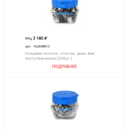
3 180
₽
РРЦ
арт.:
Y6ZA98012
Концевик оплетки., пластик, диам. 4мм
внутр/6мм внешн.(200шт.)
ПОДРОБНЕЕ