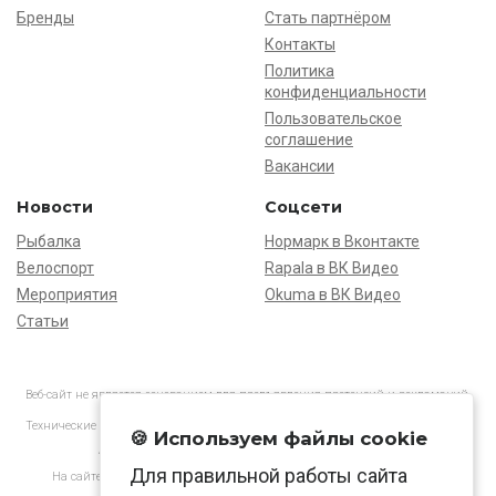
Бренды
Стать партнёром
Контакты
Политика
конфиденциальности
Пользовательское
соглашение
Вакансии
Новости
Соцсети
Рыбалка
Нормарк в Вконтакте
Велоспорт
Rapala в ВК Видео
Мероприятия
Okuma в ВК Видео
Статьи
Веб-сайт не является основанием для предъявления претензий и рекламаций,
информация является ознакомительной.
Технические характеристики товаров могут отличаться от указанных на сайте.
🍪 Используем файлы cookie
АО «Нормарк» ИНН 7728172512 ОГРН 1037739603505
Для правильной работы сайта
На сайте применяются
рекомендательные технологии
в соответствии
с законодательством РФ.