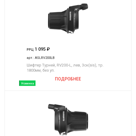
1 095
₽
РРЦ
арт.:
ASLRV200LB
Шифтер Турней, RV200-L, лев, 3ск(sis), тр.
1800мм, без уп.
ПОДРОБНЕЕ
Новинка