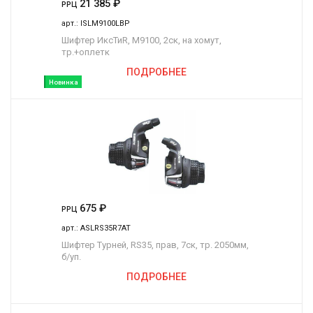
21 385
₽
РРЦ
арт.:
ISLM9100LBP
Шифтер ИксТиR, M9100, 2ск, на хомут,
тр.+оплетк
ПОДРОБНЕЕ
Новинка
675
₽
РРЦ
арт.:
ASLRS35R7AT
Шифтер Турней, RS35, прав, 7ск, тр. 2050мм,
б/уп.
ПОДРОБНЕЕ