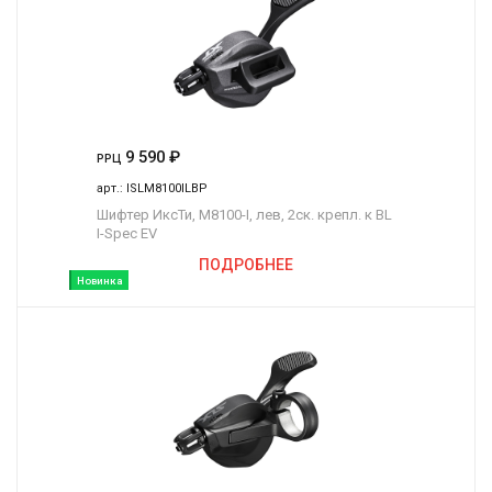
9 590
₽
РРЦ
арт.:
ISLM8100ILBP
Шифтер ИксТи, M8100-I, лев, 2ск. крепл. к BL
I-Spec EV
ПОДРОБНЕЕ
Новинка