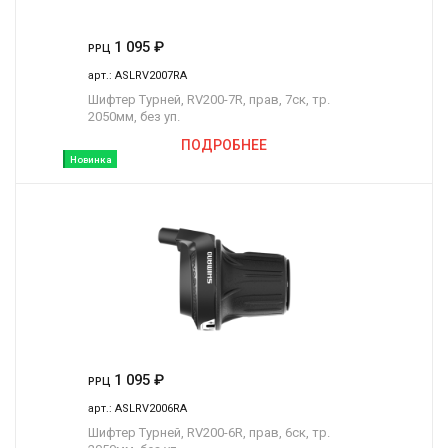
1 095
₽
РРЦ
арт.:
ASLRV2007RA
Шифтер Турней, RV200-7R, прав, 7ск, тр.
2050мм, без уп.
ПОДРОБНЕЕ
Новинка
1 095
₽
РРЦ
арт.:
ASLRV2006RA
Шифтер Турней, RV200-6R, прав, 6ск, тр.