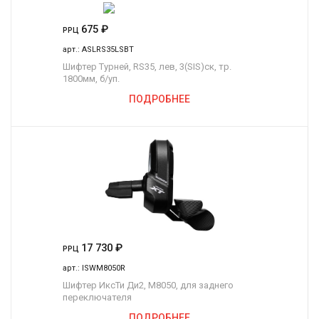
675
₽
РРЦ
арт.:
ASLRS35LSBT
Шифтер Турней, RS35, лев, 3(SIS)ск, тр.
1800мм, б/уп.
ПОДРОБНЕЕ
17 730
₽
РРЦ
арт.:
ISWM8050R
Шифтер ИксТи Ди2, M8050, для заднего
переключателя
ПОДРОБНЕЕ