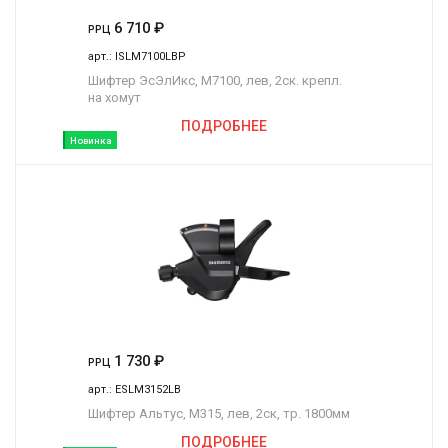
6 710
₽
РРЦ
арт.:
ISLM7100LBP
Шифтер ЭсЭлИкс, M7100, лев, 2ск. крепл.
на хомут
ПОДРОБНЕЕ
Новинка
1 730
₽
РРЦ
арт.:
ESLM3152LB
Шифтер Альтус, M315, лев, 2ск, тр. 1800мм
ПОДРОБНЕЕ