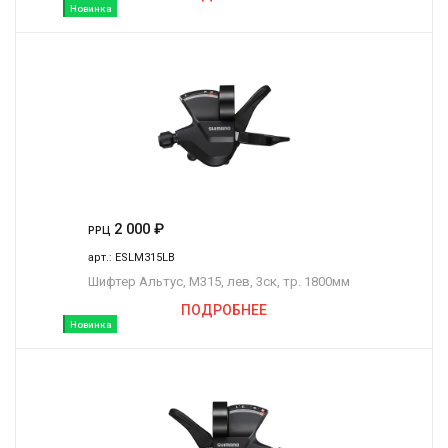
Новинка
2 000
₽
РРЦ
арт.:
ESLM315LB
Шифтер Альтус, M315, лев, 3ск, тр. 1800мм
ПОДРОБНЕЕ
Новинка