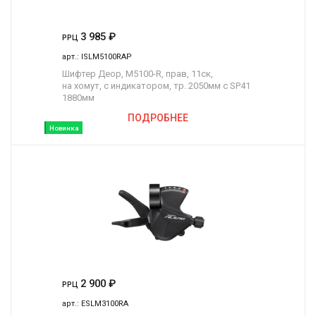
3 985
₽
РРЦ
арт.:
ISLM5100RAP
Шифтер Деор, M5100-R, прав, 11ск,
на хомут, c индикатором, тр. 2050мм с SP41
1880мм
ПОДРОБНЕЕ
Новинка
2 900
₽
РРЦ
арт.:
ESLM3100RA