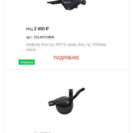
2 400
₽
РРЦ
арт.:
ESLM3158RA
Шифтер Альтус, M315, прав, 8ск, тр. 2050мм
нерж.
ПОДРОБНЕЕ
Новинка