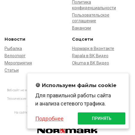
Политика
конфиденциальности
Пользовательское
соглашение
Вакансии
Новости
Соцсети
Рыбалка
Нормарк в Вконтакте
Велоспорт
Rapala в ВК Видео
Мероприятия
Okuma в ВК Видео
Статьи
🍪 Используем файлы cookie
Веб-сайт не является основанием для предъявления претензий и рекламаций,
Для правильной работы сайта
информация является ознакомительной.
Технические характеристики товаров могут отличаться от указанных на сайте.
и анализа сетевого трафика.
АО «Нормарк» ИНН 7728172512 ОГРН 1037739603505
На сайте применяются
рекомендательные технологии
в соответствии
с законодательством РФ.
Подробнее
ПРИНЯТЬ