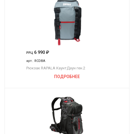
6 990
₽
РРЦ
арт.:
RCDBA
Рюкзак RAPALA КаунтДаун ген.2
ПОДРОБНЕЕ