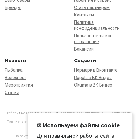
Велотовары
Гарантия и сервис
Бренды
Стать партнёром
Контакты
Политика
конфиденциальности
Пользовательское
соглашение
Вакансии
Новости
Соцсети
Рыбалка
Нормарк в Вконтакте
Велоспорт
Rapala в ВК Видео
Мероприятия
Okuma в ВК Видео
Статьи
Веб-сайт не является основанием для предъявления претензий и рекламаций,
информация является ознакомительной.
Технические характеристики товаров могут отличаться от указанных на сайте.
🍪 Используем файлы cookie
АО «Нормарк» ИНН 7728172512 ОГРН 1037739603505
Для правильной работы сайта
На сайте применяются
рекомендательные технологии
в соответствии