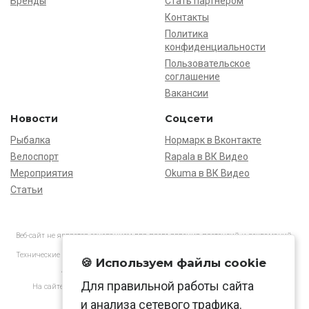
Бренды
Стать партнёром
Контакты
Политика
конфиденциальности
Пользовательское
соглашение
Вакансии
Новости
Соцсети
Рыбалка
Нормарк в Вконтакте
Велоспорт
Rapala в ВК Видео
Мероприятия
Okuma в ВК Видео
Статьи
Веб-сайт не является основанием для предъявления претензий и рекламаций,
информация является ознакомительной.
Технические характеристики товаров могут отличаться от указанных на сайте.
🍪 Используем файлы cookie
АО «Нормарк» ИНН 7728172512 ОГРН 1037739603505
Для правильной работы сайта
На сайте применяются
рекомендательные технологии
в соответствии
с законодательством РФ.
и анализа сетевого трафика.