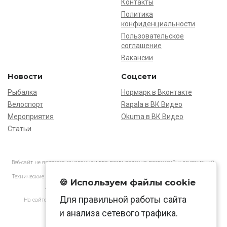
Контакты
Политика
конфиденциальности
Пользовательское
соглашение
Вакансии
Новости
Соцсети
Рыбалка
Нормарк в Вконтакте
Велоспорт
Rapala в ВК Видео
Мероприятия
Okuma в ВК Видео
Статьи
Веб-сайт не является основанием для предъявления претензий и рекламаций,
информация является ознакомительной.
Технические характеристики товаров могут отличаться от указанных на сайте.
🍪 Используем файлы cookie
АО «Нормарк» ИНН 7728172512 ОГРН 1037739603505
Для правильной работы сайта
На сайте применяются
рекомендательные технологии
в соответствии
с законодательством РФ.
и анализа сетевого трафика.