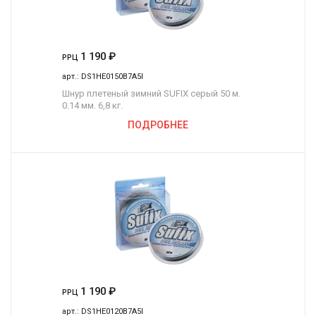
1 190
₽
РРЦ
арт.:
DS1HE0150B7A5I
Шнур плетеный зимний SUFIX серый 50 м.
0.14 мм. 6,8 кг.
ПОДРОБНЕЕ
1 190
₽
РРЦ
арт.:
DS1HE0120B7A5I