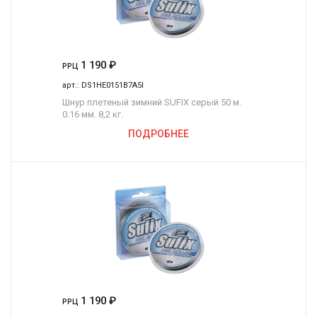
1 190
₽
РРЦ
арт.:
DS1HE0151B7A5I
Шнур плетеный зимний SUFIX серый 50 м.
0.16 мм. 8,2 кг.
ПОДРОБНЕЕ
1 190
₽
РРЦ