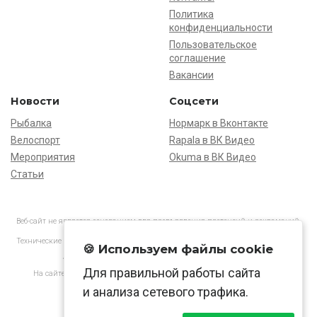
Политика
конфиденциальности
Пользовательское
соглашение
Вакансии
Новости
Соцсети
Рыбалка
Нормарк в Вконтакте
Велоспорт
Rapala в ВК Видео
Мероприятия
Okuma в ВК Видео
Статьи
Веб-сайт не является основанием для предъявления претензий и рекламаций,
информация является ознакомительной.
Технические характеристики товаров могут отличаться от указанных на сайте.
🍪 Используем файлы cookie
АО «Нормарк» ИНН 7728172512 ОГРН 1037739603505
Для правильной работы сайта
На сайте применяются
рекомендательные технологии
в соответствии
с законодательством РФ.
и анализа сетевого трафика.