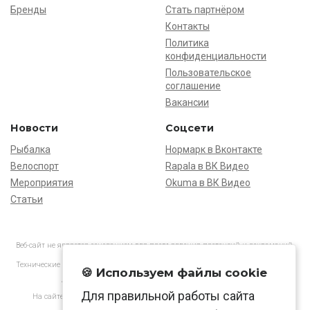
Бренды
Стать партнёром
Контакты
Политика
конфиденциальности
Пользовательское
соглашение
Вакансии
Новости
Соцсети
Рыбалка
Нормарк в Вконтакте
Велоспорт
Rapala в ВК Видео
Мероприятия
Okuma в ВК Видео
Статьи
Веб-сайт не является основанием для предъявления претензий и рекламаций,
информация является ознакомительной.
Технические характеристики товаров могут отличаться от указанных на сайте.
🍪 Используем файлы cookie
АО «Нормарк» ИНН 7728172512 ОГРН 1037739603505
Для правильной работы сайта
На сайте применяются
рекомендательные технологии
в соответствии
с законодательством РФ.