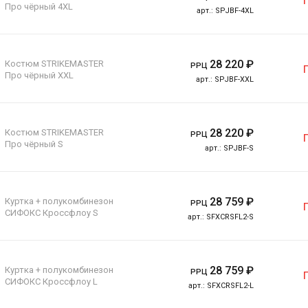
Про чёрный 4XL
арт.:
SPJBF-4XL
28 220
₽
Костюм STRIKEMASTER
РРЦ
Про чёрный XXL
арт.:
SPJBF-XXL
28 220
₽
Костюм STRIKEMASTER
РРЦ
Про чёрный S
арт.:
SPJBF-S
28 759
₽
Куртка + полукомбинезон
РРЦ
СИФОКС Кроссфлоу S
арт.:
SFXCRSFL2-S
28 759
₽
Куртка + полукомбинезон
РРЦ
СИФОКС Кроссфлоу L
арт.:
SFXCRSFL2-L