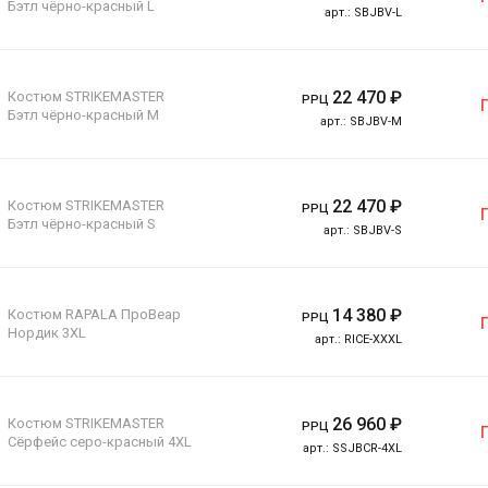
Бэтл чёрно-красный L
арт.:
SBJBV-L
22 470
₽
Костюм STRIKEMASTER
РРЦ
Бэтл чёрно-красный М
арт.:
SBJBV-M
22 470
₽
Костюм STRIKEMASTER
РРЦ
Бэтл чёрно-красный S
арт.:
SBJBV-S
14 380
₽
Костюм RAPALA ПроВеар
РРЦ
Нордик 3XL
арт.:
RICE-XXXL
26 960
₽
Костюм STRIKEMASTER
РРЦ
Сёрфейс серо-красный 4XL
арт.:
SSJBCR-4XL