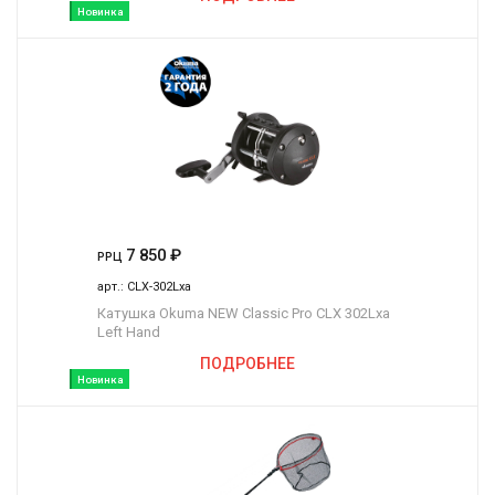
Новинка
7 850
₽
РРЦ
арт.:
CLX-302Lxa
Катушка Okuma NEW Classic Pro CLX 302Lxa
Left Hand
ПОДРОБНЕЕ
Новинка