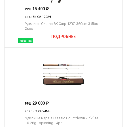
15 400
₽
РРЦ
арт.:
8K-CA-1202H
Удилище Okuma 8K Carp 12'0" 360cm 3.5lbs
2sec
ПОДРОБНЕЕ
Новинка
29 000
₽
РРЦ
арт.:
RCDS724MF
Удилище Rapala Classic Countdown - 7'2" M
10-28g - spinning - 4pc