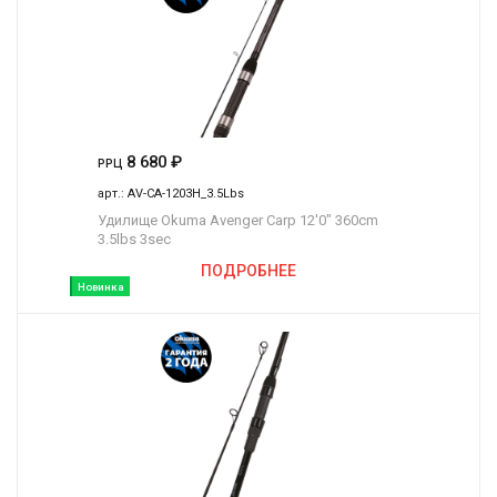
8 680
₽
РРЦ
арт.:
AV-CA-1203H_3.5Lbs
Удилище Okuma Avenger Carp 12'0" 360cm
3.5lbs 3sec
ПОДРОБНЕЕ
Новинка