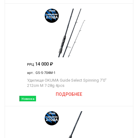
14 000
₽
РРЦ
арт.:
GS-S-704M-1
Удилище OKUMA Guide Select Spinning 7'0"
212cm M 7-28g 4pcs
ПОДРОБНЕЕ
Новинка