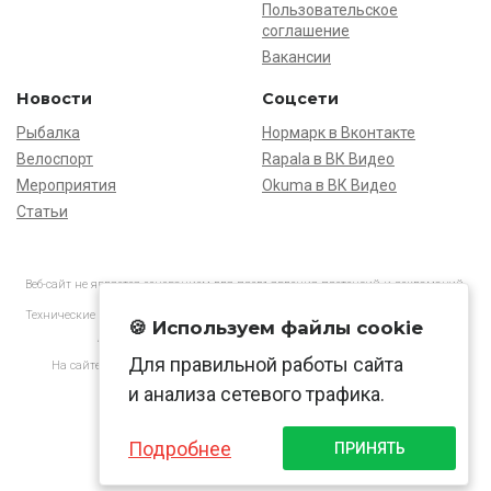
Пользовательское
соглашение
Вакансии
Новости
Соцсети
Рыбалка
Нормарк в Вконтакте
Велоспорт
Rapala в ВК Видео
Мероприятия
Okuma в ВК Видео
Статьи
Веб-сайт не является основанием для предъявления претензий и рекламаций,
информация является ознакомительной.
Технические характеристики товаров могут отличаться от указанных на сайте.
🍪 Используем файлы cookie
АО «Нормарк» ИНН 7728172512 ОГРН 1037739603505
Для правильной работы сайта
На сайте применяются
рекомендательные технологии
в соответствии
с законодательством РФ.
и анализа сетевого трафика.
Подробнее
ПРИНЯТЬ
© Normark, 2026 г.