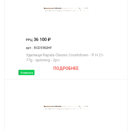
36 100
₽
РРЦ
арт.:
RCDS902HF
Удилище Rapala Classic Countdown - 9' H 21-
77g - spinning - 2pc
ПОДРОБНЕЕ
Новинка