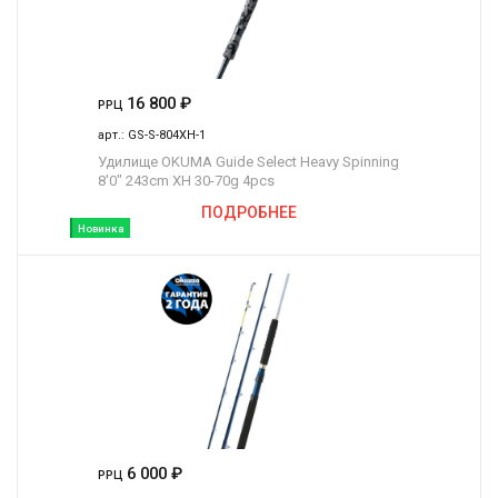
16 800
₽
РРЦ
арт.:
GS-S-804XH-1
Удилище OKUMA Guide Select Heavy Spinning
8'0" 243cm XH 30-70g 4pcs
ПОДРОБНЕЕ
Новинка
6 000
₽
РРЦ