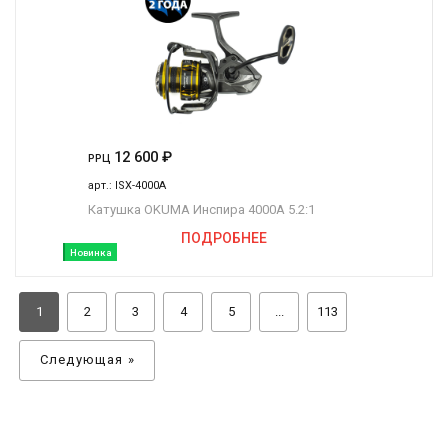
12 600
₽
РРЦ
арт.:
ISX-4000A
Катушка OKUMA Инспира 4000A 5.2:1
ПОДРОБНЕЕ
Новинка
1
2
3
4
5
...
113
Следующая »