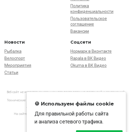
Политика
конфиденциальности
Пользовательское
соглашение
Вакансии
Новости
Соцсети
Рыбалка
Нормарк в Вконтакте
Велоспорт
Rapala в ВК Видео
Мероприятия
Okuma в ВК Видео
Статьи
Веб-сайт не является основанием для предъявления претензий и рекламаций,
информация является ознакомительной.
Технические характеристики товаров могут отличаться от указанных на сайте.
🍪 Используем файлы cookie
АО «Нормарк» ИНН 7728172512 ОГРН 1037739603505
Для правильной работы сайта
На сайте применяются
рекомендательные технологии
в соответствии
с законодательством РФ.
и анализа сетевого трафика.