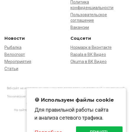
Политика
конфиденциальности
Пользовательское
соглашение
Вакансии
Новости
Соцсети
Рыбалка
Нормарк в Вконтакте
Велоспорт
Rapala в ВК Видео
Мероприятия
Okuma в ВК Видео
Статьи
Веб-сайт не является основанием для предъявления претензий и рекламаций,
информация является ознакомительной.
Технические характеристики товаров могут отличаться от указанных на сайте.
🍪 Используем файлы cookie
АО «Нормарк» ИНН 7728172512 ОГРН 1037739603505
Для правильной работы сайта
На сайте применяются
рекомендательные технологии
в соответствии
с законодательством РФ.
и анализа сетевого трафика.