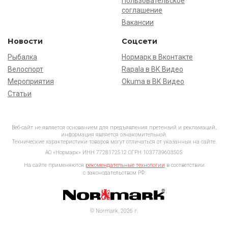
Пользовательское
соглашение
Вакансии
Новости
Соцсети
Рыбалка
Нормарк в Вконтакте
Велоспорт
Rapala в ВК Видео
Мероприятия
Okuma в ВК Видео
Статьи
Веб-сайт не является основанием для предъявления претензий и рекламаций,
информация является ознакомительной.
Технические характеристики товаров могут отличаться от указанных на сайте.
АО «Нормарк» ИНН 7728172512 ОГРН 1037739603505
На сайте применяются
рекомендательные технологии
в соответствии
с законодательством РФ.
© Normark, 2026 г.