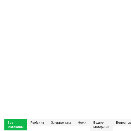
Все
Рыбалка
Электроника
Ножи
Водно-
Велоспор
магазины
моторный