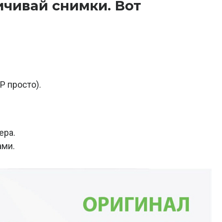
ичивай снимки. Вот
Р просто).
ера.
ами.