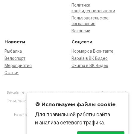
Политика
конфиденциальности
Пользовательское
соглашение
Вакансии
Новости
Соцсети
Рыбалка
Нормарк в Вконтакте
Велоспорт
Rapala в ВК Видео
Мероприятия
Okuma в ВК Видео
Статьи
Веб-сайт не является основанием для предъявления претензий и рекламаций,
информация является ознакомительной.
Технические характеристики товаров могут отличаться от указанных на сайте.
🍪 Используем файлы cookie
АО «Нормарк» ИНН 7728172512 ОГРН 1037739603505
Для правильной работы сайта
На сайте применяются
рекомендательные технологии
в соответствии
с законодательством РФ.
и анализа сетевого трафика.